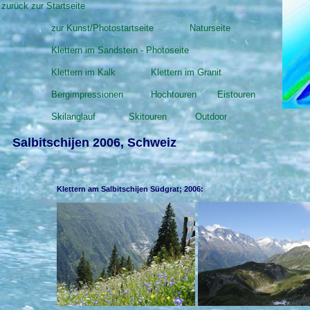
zurück zur Startseite
zur Kunst/Photostartseite
Naturseite
Klettern im Sandstein - Photoseite
Klettern im Kalk
Klettern im Granit
Bergimpressionen
Hochtouren
Eistouren
Skilanglauf
Skitouren
Outdoor
Salbitschijen 2006, Schweiz
Klettern am Salbitschijen Südgrat; 2006: